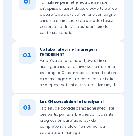
01
Formulaire, périmètre (équipe, service,
entreprise entière), dates d'ouverture et de
clôture, type d'évaluation. Une campagne
annuelle, semestrielle, de période d'essai,
de sortie - la structure est identique, le
contenu s'adapte.
Collaborateurs et managers
02
remplissent
Auto-évaluation d'abord, évaluation
manager ensuite - ou inversement selon la
campagne. Chacun reçoit une notification
au démarrage de sa procédure. L'entretien
se prépare, se tient et se valide dans myHR.
Les RH consolident et analysent
03
Tableau de bord de campagne avec liste
des participants, arbre des composants,
progression par étape. Taux de
complétion visible en temps réel, par
équipe et par manager.