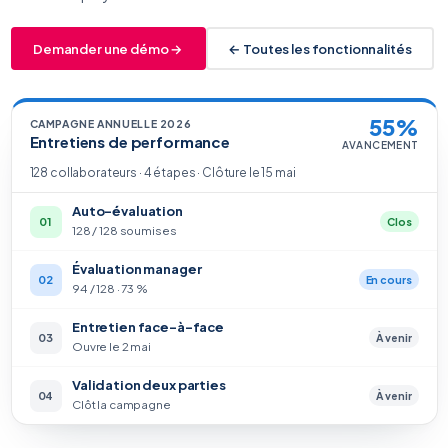
Demander une démo →
← Toutes les fonctionnalités
55%
CAMPAGNE ANNUELLE 2026
Entretiens de performance
AVANCEMENT
128 collaborateurs · 4 étapes · Clôture le 15 mai
Auto-évaluation
01
Clos
128 / 128 soumises
Évaluation manager
02
En cours
94 / 128 · 73 %
Entretien face-à-face
03
À venir
Ouvre le 2 mai
Validation deux parties
04
À venir
Clôt la campagne