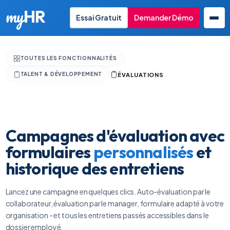
my
HR
Essai Gratuit
Demander Démo
TOUTES LES FONCTIONNALITÉS
FR
ÉVALUATIONS
TALENT & DÉVELOPPEMENT
Campagnes d'évaluation avec
formulaires
personnalisés
et
historique des entretiens
Lancez une campagne en quelques clics. Auto-évaluation par le
collaborateur, évaluation par le manager, formulaire adapté à votre
organisation - et tous les entretiens passés accessibles dans le
dossier employé.