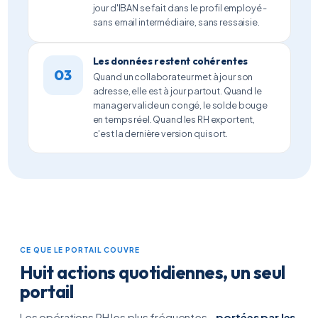
jour d'IBAN se fait dans le profil employé -
sans email intermédiaire, sans ressaisie.
Les données restent cohérentes
03
Quand un collaborateur met à jour son
adresse, elle est à jour partout. Quand le
manager valide un congé, le solde bouge
en temps réel. Quand les RH exportent,
c'est la dernière version qui sort.
CE QUE LE PORTAIL COUVRE
Huit actions quotidiennes, un seul
portail
Les opérations RH les plus fréquentes -
portées par les