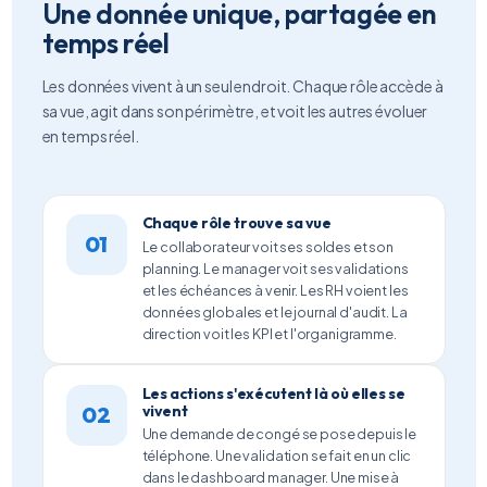
Une donnée unique, partagée en
temps réel
Les données vivent à un seul endroit. Chaque rôle accède à
sa vue, agit dans son périmètre, et voit les autres évoluer
en temps réel.
Chaque rôle trouve sa vue
01
Le collaborateur voit ses soldes et son
planning. Le manager voit ses validations
et les échéances à venir. Les RH voient les
données globales et le journal d'audit. La
direction voit les KPI et l'organigramme.
Les actions s'exécutent là où elles se
02
vivent
Une demande de congé se pose depuis le
téléphone. Une validation se fait en un clic
dans le dashboard manager. Une mise à