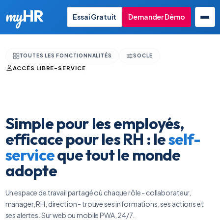
my
HR
Essai Gratuit
Demander Démo
TOUTES LES FONCTIONNALITÉS
SOCLE
FR
ACCÈS LIBRE-SERVICE
Simple pour les employés,
efficace pour les RH : le
self-
service
que tout le monde
adopte
Un espace de travail partagé où chaque rôle - collaborateur,
manager, RH, direction - trouve ses informations, ses actions et
ses alertes. Sur web ou mobile PWA, 24/7.